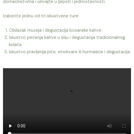
domaćinstvima i uživajte u ljepoti i jednostavnosti.
Izaberite jednu od tri iskustvene ture:
Obilazak muzeja i degustacija bosanske kahve.
Iskustvo pečenja kahve u šišu i degustacija tradicionalnog
kolača.
Iskustvo pravljenja pite, smokvare ili hurmašice i degustacija.