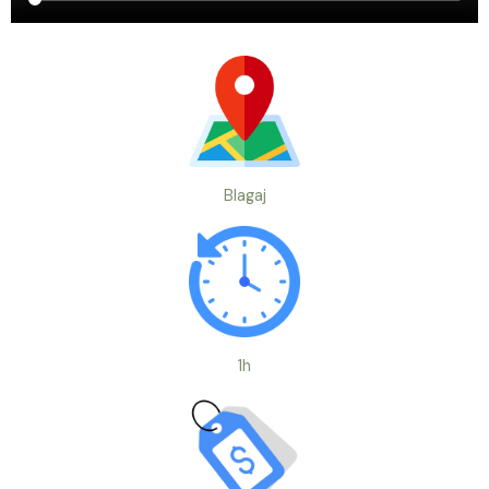
Blagaj
1h