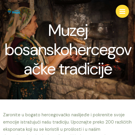
Muzej
bosanskohercegov
ačke tradicije
Zaronite u bogato hercegovačko naslijeđe i pokrenite svoje
emocije istražujući našu tradiciju. Upoznajte preko 200 različitih
eksponata koji su se koristili u prošlosti i u našim