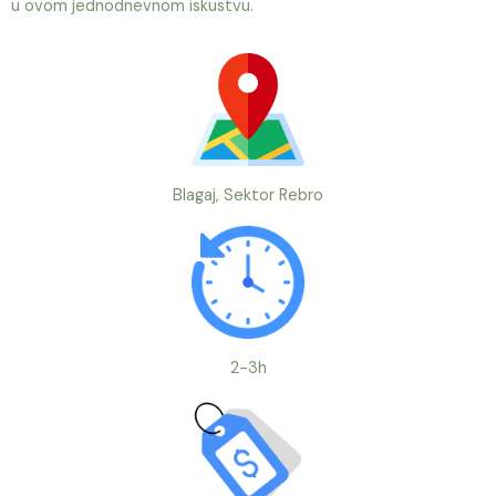
u ovom jednodnevnom iskustvu.
Blagaj, Sektor Rebro
2-3h