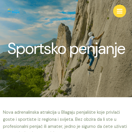
Sportsko penjanje
Nova adrenalinska atrakcija u Blagaju penjalište koje privlači
goste i sportiste iz regiona i svijeta. Bez obzira da li ste u
profesionalni penjač ili amater, jedno je sigurno da ćete uživati