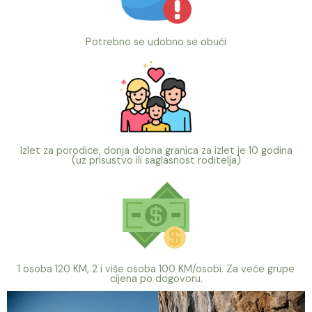
Potrebno se udobno se obući
Izlet za porodice, donja dobna granica za izlet je 10 godina
(uz prisustvo ili saglasnost roditelja)
1 osoba 120 KM, 2 i više osoba 100 KM/osobi. Za veće grupe
cijena po dogovoru.